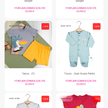
Tulum...Çiçek Desen Dantelli
Elbise...Çiçek
FIYATLARI GÖRMEK IÇIN ÜYE
FIYATLARI GÖRMEK
OLUNUZ
OLUNUZ
#135.785533
#135.785532
- 10 %