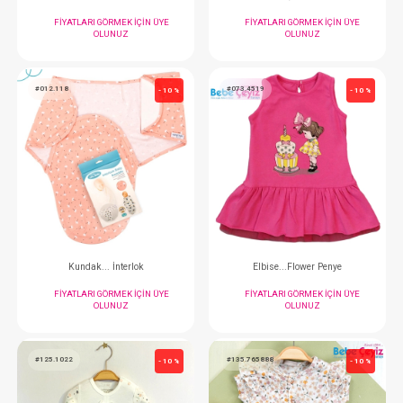
OLUNUZ
OLUNUZ
#020.2253
#149.5436
- 10 %
İkili Takım...
Tulum...Kroşatalı Kı
FIYATLARI GÖRMEK IÇIN ÜYE
FIYATLARI GÖRMEK
OLUNUZ
OLUNUZ