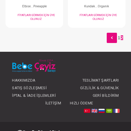
#001.4001
#132.4412
- 10 %
1
2
HAKKIMIZDA
TESLIMAT ŞARTLARI
Sebi Tulum...3 Lü Düz
Takım...2 li Monst
SATIŞ SÖZLEŞMESI
GIZLILIK & GÜVENLIK
FIYATLARI GÖRMEK IÇIN ÜYE
FIYATLARI GÖRMEK
İPTAL & İADE İŞLEMLERI
GERI BILDIRIM
OLUNUZ
OLUNUZ
İLETIŞIM
HIZLI ÖDEME
#236.849
#073.7094
- 10 %