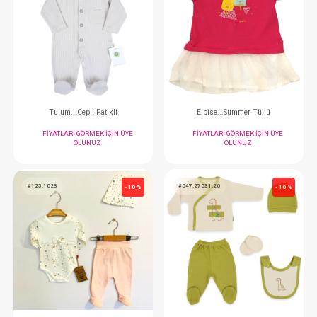
Salopet
Salopet
FIYATLARI GÖRMEK IÇIN ÜYE
FIYATLARI GÖRMEK
OLUNUZ
OLUNUZ
#135.771902
#201.4792
- 10 %