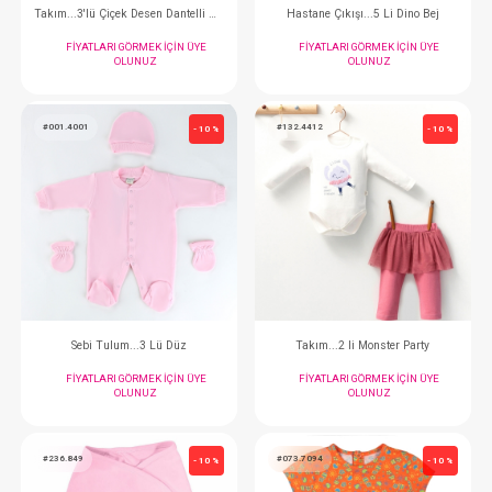
Takım...2'li
Tulum...Cepli Kuala
FIYATLARI GÖRMEK IÇIN ÜYE
FIYATLARI GÖRMEK
OLUNUZ
OLUNUZ
#201.4780
#073.4514
- 10 %
Tulum...Cepli Patikli
Elbise...Summer 