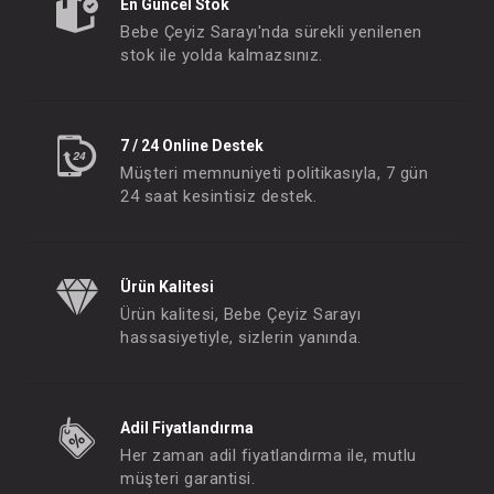
En Güncel Stok
Bebe Çeyiz Sarayı'nda sürekli yenilenen
stok ile yolda kalmazsınız.
7 / 24 Online Destek
Müşteri memnuniyeti politikasıyla, 7 gün
24 saat kesintisiz destek.
Kundak...Ekonomik
Elbise...Empirme
FIYATLARI GÖRMEK IÇIN ÜYE
FIYATLARI GÖRMEK
Ürün Kalitesi
OLUNUZ
OLUNUZ
Ürün kalitesi, Bebe Çeyiz Sarayı
hassasiyetiyle, sizlerin yanında.
#073.4019
#012.306
- 10 %
Adil Fiyatlandırma
Her zaman adil fiyatlandırma ile, mutlu
müşteri garantisi.