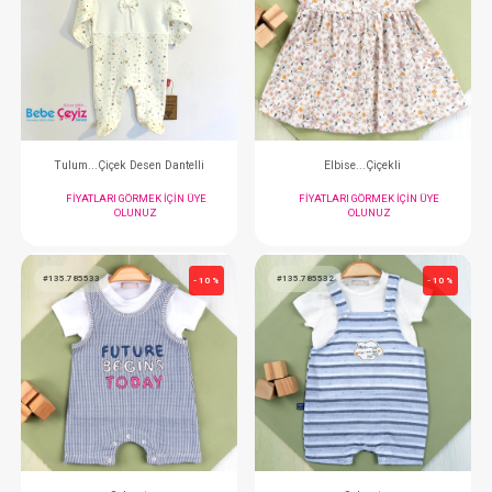
#012.118
#073.4519
- 10 %
Kundak... İnterlok
Elbise...Flower 
FIYATLARI GÖRMEK IÇIN ÜYE
FIYATLARI GÖRMEK
OLUNUZ
OLUNUZ
#125.1022
#135.765888
- 10 %