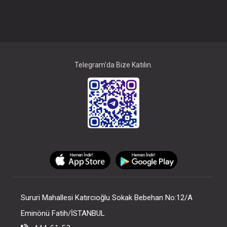
Telegram'da Bize Katılın.
Elbise...Pineapple
Kundak...Orga
FIYATLARI GÖRMEK IÇIN ÜYE
FIYATLARI GÖRMEK
OLUNUZ
OLUNUZ
Sururi Mahallesi Katırcıoğlu Sokak Bebehan No:12/A
Eminönü Fatih/İSTANBUL