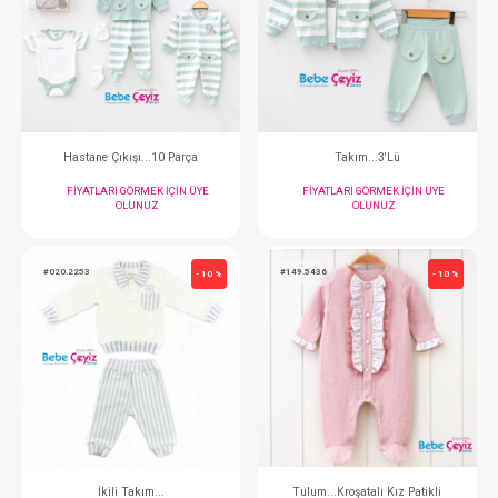
Takım...3'Lü
Hastane Çıkışı..
FIYATLARI GÖRMEK IÇIN ÜYE
FIYATLARI GÖRMEK
OLUNUZ
OLUNUZ
#020.10291
#020.3220
- 10 %
Hastane Çıkışı...10 Parça
Takım...3'L
FIYATLARI GÖRMEK IÇIN ÜYE
FIYATLARI GÖRMEK