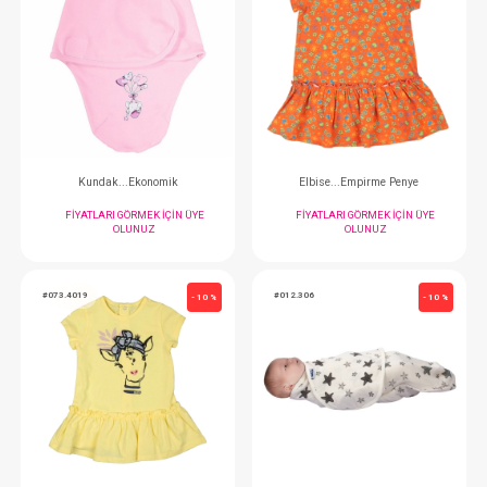
FIYATLARI GÖRMEK IÇIN ÜYE
FIYATLARI GÖRMEK
OLUNUZ
OLUNUZ
#125.1023
#047.27031.20
- 10 %
Takım...3'lü Çiçek Desen Dantelli Badili
Hastane Çıkışı...5 Li
FIYATLARI GÖRMEK IÇIN ÜYE
FIYATLARI GÖRMEK
OLUNUZ
OLUNUZ