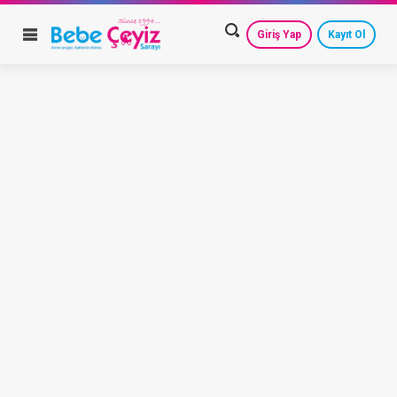
Giriş Yap
Kayıt Ol
HESAP AYARLARIM
GEÇMİŞ SİPARİŞLERİM
GÜVENLİ ÇIKIŞ