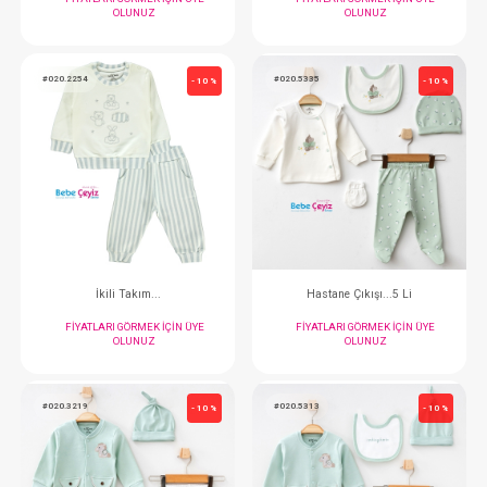
Takım...3'Lü
İkili Takım..
FIYATLARI GÖRMEK IÇIN ÜYE
FIYATLARI GÖRMEK
OLUNUZ
OLUNUZ
#020.2282
#020.3259
- 10 %