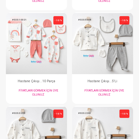
#020.6911
#020.5342
- 10 %
Tulum...
Hastane Çıkışı..
FIYATLARI GÖRMEK IÇIN ÜYE
FIYATLARI GÖRMEK
OLUNUZ
OLUNUZ
#020.10321
#020.5334
- 10 %