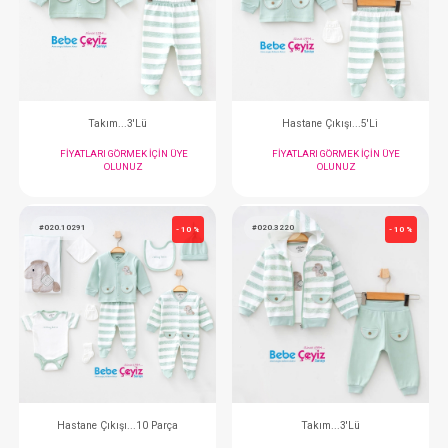
İkili Takım...
Takım...3'L
FIYATLARI GÖRMEK IÇIN ÜYE
FIYATLARI GÖRMEK
OLUNUZ
OLUNUZ
#020.2254
#020.5335
- 10 %