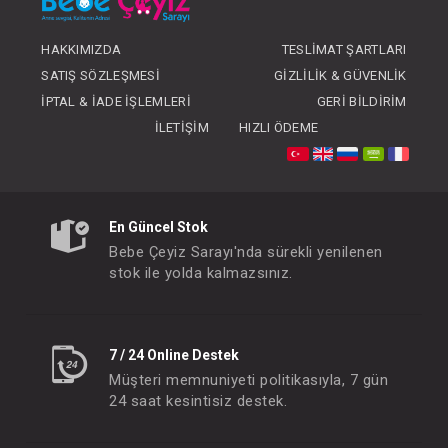
HAKKIMIZDA
TESLIMAT ŞARTLARI
#020.10291
#020.3220
- 10 %
SATIŞ SÖZLEŞMESI
GIZLILIK & GÜVENLIK
İPTAL & İADE İŞLEMLERI
GERI BILDIRIM
İLETIŞIM
HIZLI ÖDEME
En Güncel Stok
Bebe Çeyiz Sarayı'nda sürekli yenilenen
stok ile yolda kalmazsınız.
Hastane Çıkışı...10 Parça
Takım...3'L
FIYATLARI GÖRMEK IÇIN ÜYE
FIYATLARI GÖRMEK
7 / 24 Online Destek
OLUNUZ
OLUNUZ
Müşteri memnuniyeti politikasıyla, 7 gün
24 saat kesintisiz destek.
#020.2253
- 10 %