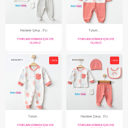
FIYATLARI GÖRMEK IÇIN ÜYE
FIYATLARI GÖRMEK
OLUNUZ
OLUNUZ
#020.5340
#020.6910
- 10 %
Hastane Çıkışı...5'Li
Tulum...
FIYATLARI GÖRMEK IÇIN ÜYE
FIYATLARI GÖRMEK
OLUNUZ
OLUNUZ