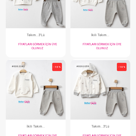
Hastane Çıkışı...10 Parça
Hastane Çıkışı..
FIYATLARI GÖRMEK IÇIN ÜYE
FIYATLARI GÖRMEK
OLUNUZ
OLUNUZ
#020.3260
#020.2281
- 10 %