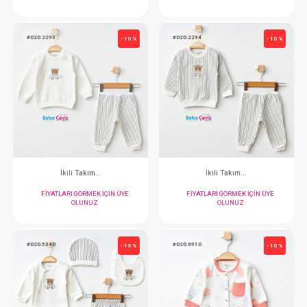
İkili Takım...
İkili Takım..
FIYATLARI GÖRMEK IÇIN ÜYE
FIYATLARI GÖRMEK
OLUNUZ
OLUNUZ
#020.2293
#020.2294
- 10 %
İkili Takım...
İkili Takım..