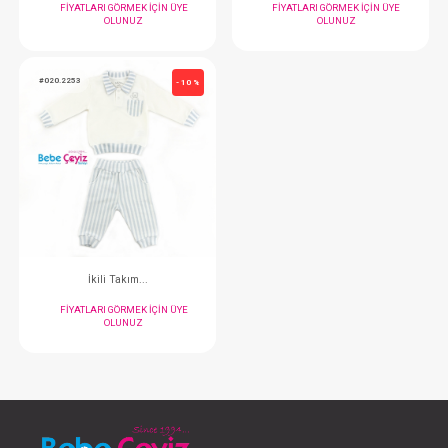
İkili Takım...
Hastane Çıkışı..
FIYATLARI GÖRMEK IÇIN ÜYE
FIYATLARI GÖRMEK
OLUNUZ
OLUNUZ
#020.3219
#020.5313
- 10 %
Takım...3'Lü
Hastane Çıkışı..
FIYATLARI GÖRMEK IÇIN ÜYE
FIYATLARI GÖRMEK
OLUNUZ
OLUNUZ