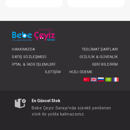
Elbise...Pineapple
Kundak...Orga
FIYATLARI GÖRMEK IÇIN ÜYE
FIYATLARI GÖRMEK
OLUNUZ
OLUNUZ
HAKKIMIZDA
TESLIMAT ŞARTLARI
SATIŞ SÖZLEŞMESI
GIZLILIK & GÜVENLIK
İPTAL & İADE İŞLEMLERI
GERI BILDIRIM
İLETIŞIM
HIZLI ÖDEME
En Güncel Stok
Bebe Çeyiz Sarayı'nda sürekli yenilenen
stok ile yolda kalmazsınız.