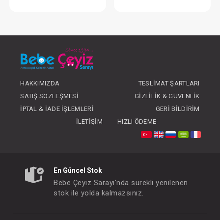
Takım...Çizgili Üçlü
Hastane Çıkışı...
FIYATLARI GÖRMEK IÇIN ÜYE
FIYATLARI GÖRMEK
OLUNUZ
OLUNUZ
HAKKIMIZDA
TESLIMAT ŞARTLARI
SATIŞ SÖZLEŞMESI
GIZLILIK & GÜVENLIK
İPTAL & İADE İŞLEMLERI
GERI BILDIRIM
İLETIŞIM
HIZLI ÖDEME
En Güncel Stok
Bebe Çeyiz Sarayı'nda sürekli yenilenen
stok ile yolda kalmazsınız.