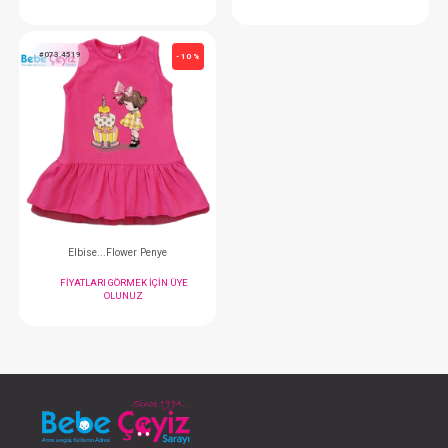
Elbise...Empirme Penye
Elbise...Summer 
FIYATLARI GÖRMEK IÇIN ÜYE
FIYATLARI GÖRMEK
OLUNUZ
OLUNUZ
#073.4519
- 10 %
Elbise...Flower Penye