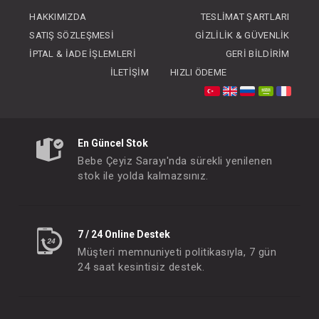
FIYATLARI GÖRMEK IÇIN ÜYE
HAKKIMIZDA
TESLIMAT ŞARTLARI
OLUNUZ
SATIŞ SÖZLEŞMESI
GIZLILIK & GÜVENLIK
İPTAL & İADE İŞLEMLERI
GERI BILDIRIM
İLETIŞIM
HIZLI ÖDEME
En Güncel Stok
Bebe Çeyiz Sarayı'nda sürekli yenilenen
stok ile yolda kalmazsınız.
7 / 24 Online Destek
Müşteri memnuniyeti politikasıyla, 7 gün
24 saat kesintisiz destek.