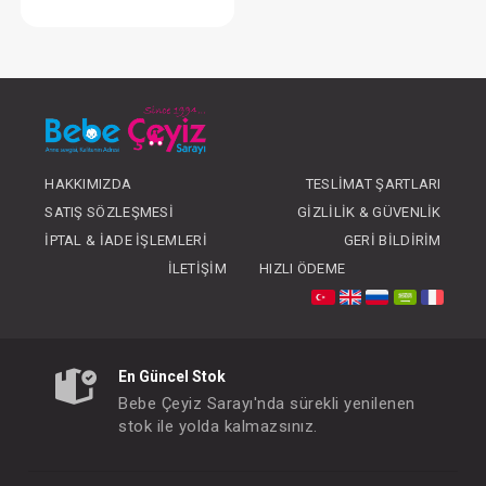
Tulum...
FIYATLARI GÖRMEK IÇIN ÜYE
OLUNUZ
HAKKIMIZDA
TESLIMAT ŞARTLARI
SATIŞ SÖZLEŞMESI
GIZLILIK & GÜVENLIK
İPTAL & İADE İŞLEMLERI
GERI BILDIRIM
İLETIŞIM
HIZLI ÖDEME
En Güncel Stok
Bebe Çeyiz Sarayı'nda sürekli yenilenen
stok ile yolda kalmazsınız.