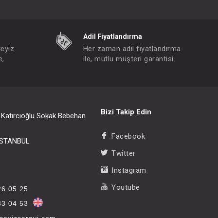
Adil Fiyatlandırma
Çeyiz
Her zaman adil fiyatlandırma
e,
ile, mutlu müşteri garantisi.
Bizi Takip Edin
i Katırcıoğlu Sokak Bebehan
Facebook
/İSTANBUL
Twitter
Instagram
Youtube
26 05 25
33 04 53