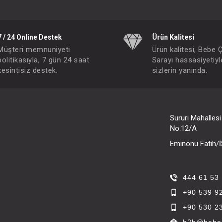
7 / 24 Online Destek
Ürün Kalitesi
Müşteri memnuniyeti
Ürün kalitesi, Bebe 
politikasıyla, 7 gün 24 saat
Sarayı hassasiyetiyl
kesintisiz destek.
sizlerin yanında.
Sururi Mahalles
No:12/A
Eminönü Fatih
444 61 53
+90 539 9
+90 530 2