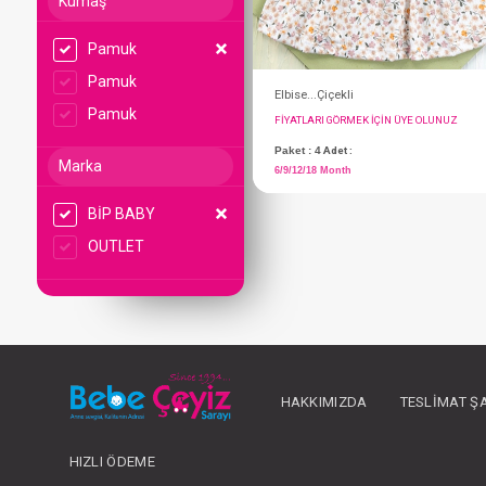
Kumaş
Pamuk
Pamuk
Pamuk
Marka
BİP BABY
Elbise...Çiçekli
OUTLET
FIYATLARI GÖRMEK IÇ
Paket : 4
Adet :
6/9/12/18 Month
HAKKIMIZDA
TESLIMAT Ş
HIZLI ÖDEME