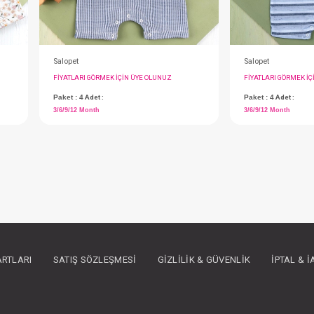
Salopet
IN ÜYE OLUNUZ
FIYATLARI GÖRMEK IÇIN ÜYE OLUNUZ
Paket : 4
Adet :
3/6/9/12 Month
ARTLARI
SATIŞ SÖZLEŞMESI
GIZLILIK & GÜVENLIK
İPTAL & 