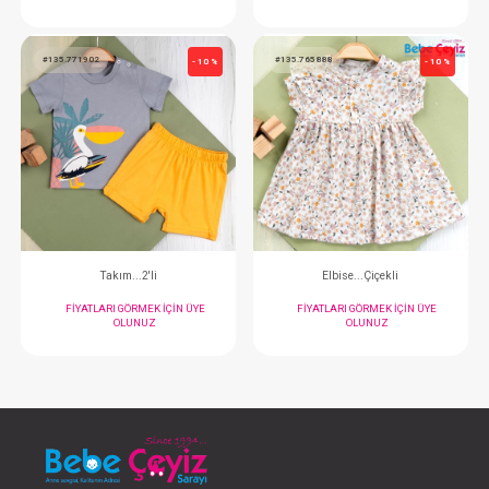
Salopet
Salopet
FIYATLARI GÖRMEK IÇIN ÜYE
FIYATLARI GÖRMEK
OLUNUZ
OLUNUZ
#135.771902
#135.765888
- 10 %
Takım...2'li
Elbise...Çiçek