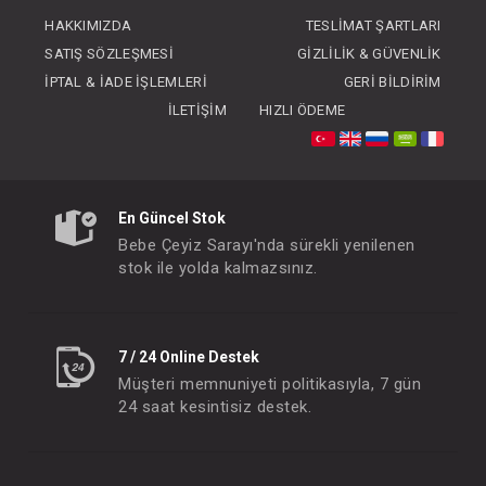
FIYATLARI GÖRMEK IÇIN ÜYE
FIYATLARI GÖRMEK
HAKKIMIZDA
TESLIMAT ŞARTLARI
OLUNUZ
OLUNUZ
SATIŞ SÖZLEŞMESI
GIZLILIK & GÜVENLIK
İPTAL & İADE İŞLEMLERI
GERI BILDIRIM
İLETIŞIM
HIZLI ÖDEME
En Güncel Stok
Bebe Çeyiz Sarayı'nda sürekli yenilenen
stok ile yolda kalmazsınız.
7 / 24 Online Destek
Müşteri memnuniyeti politikasıyla, 7 gün
24 saat kesintisiz destek.