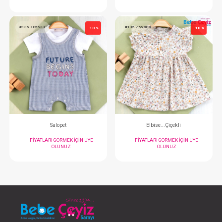
Takım...2'li
Salopet
FIYATLARI GÖRMEK IÇIN ÜYE
FIYATLARI GÖRMEK
OLUNUZ
OLUNUZ
#135.785533
#135.765888
- 10 %
Salopet
Elbise...Çiçek