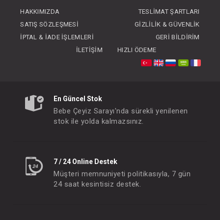
FIYATLARI GÖRMEK IÇIN ÜYE
FIYATLARI GÖRMEK
HAKKIMIZDA
TESLIMAT ŞARTLARI
OLUNUZ
OLUNUZ
SATIŞ SÖZLEŞMESI
GIZLILIK & GÜVENLIK
İPTAL & İADE İŞLEMLERI
GERI BILDIRIM
İLETIŞIM
HIZLI ÖDEME
En Güncel Stok
Bebe Çeyiz Sarayı'nda sürekli yenilenen
stok ile yolda kalmazsınız.
7 / 24 Online Destek
Müşteri memnuniyeti politikasıyla, 7 gün
24 saat kesintisiz destek.