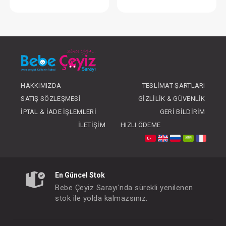
Nevresim Takımı...Wıld Chıld
Nevresim Takımı.
FIYATLARI GÖRMEK IÇIN ÜYE
FIYATLARI GÖRMEK
OLUNUZ
OLUNUZ
HAKKIMIZDA
TESLIMAT ŞARTLARI
SATIŞ SÖZLEŞMESI
GIZLILIK & GÜVENLIK
İPTAL & İADE İŞLEMLERI
GERI BILDIRIM
İLETIŞIM
HIZLI ÖDEME
En Güncel Stok
Bebe Çeyiz Sarayı'nda sürekli yenilenen
stok ile yolda kalmazsınız.