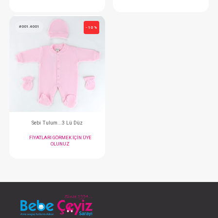
SEBİ Patikli Pantolon (016)
SEBİ Mini Çiçekli
FIYATLARI GÖRMEK IÇIN ÜYE
FIYATLARI GÖRMEK
OLUNUZ
OLUNUZ
#001.4001
- 10 %
Sebi Tulum...3 Lü Düz