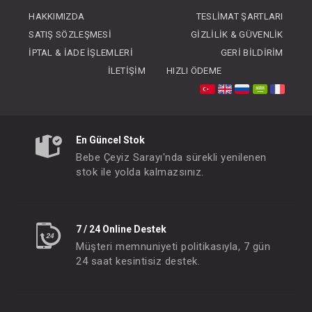
FIYATLARI GÖRMEK IÇIN ÜYE
HAKKIMIZDA
TESLIMAT ŞARTLARI
OLUNUZ
SATIŞ SÖZLEŞMESI
GIZLILIK & GÜVENLIK
İPTAL & İADE İŞLEMLERI
GERI BILDIRIM
İLETIŞIM
HIZLI ÖDEME
En Güncel Stok
Bebe Çeyiz Sarayı'nda sürekli yenilenen
stok ile yolda kalmazsınız.
7 / 24 Online Destek
Müşteri memnuniyeti politikasıyla, 7 gün
24 saat kesintisiz destek.