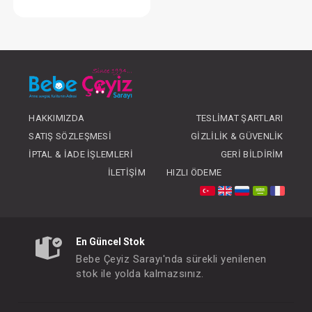
Elbise...Müslin Uzun Kol Kız
FIYATLARI GÖRMEK IÇIN ÜYE
OLUNUZ
HAKKIMIZDA
TESLIMAT ŞARTLARI
SATIŞ SÖZLEŞMESI
GIZLILIK & GÜVENLIK
İPTAL & İADE İŞLEMLERI
GERI BILDIRIM
İLETIŞIM
HIZLI ÖDEME
En Güncel Stok
Bebe Çeyiz Sarayı'nda sürekli yenilenen
stok ile yolda kalmazsınız.