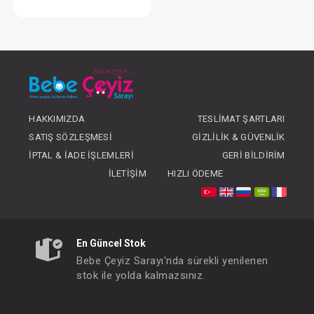
Elbise...Müslin Uzun Kol Kız
FIYATLARI GÖRMEK IÇIN ÜYE
OLUNUZ
HAKKIMIZDA
TESLIMAT ŞARTLARI
SATIŞ SÖZLEŞMESI
GIZLILIK & GÜVENLIK
İPTAL & İADE İŞLEMLERI
GERI BILDIRIM
İLETIŞIM
HIZLI ÖDEME
En Güncel Stok
Bebe Çeyiz Sarayı'nda sürekli yenilenen
stok ile yolda kalmazsınız.