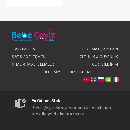
Yastık...Pamuk
FIYATLARI GÖRMEK IÇIN ÜYE
OLUNUZ
HAKKIMIZDA
TESLIMAT ŞARTLARI
SATIŞ SÖZLEŞMESI
GIZLILIK & GÜVENLIK
İPTAL & İADE İŞLEMLERI
GERI BILDIRIM
İLETIŞIM
HIZLI ÖDEME
En Güncel Stok
Bebe Çeyiz Sarayı'nda sürekli yenilenen
stok ile yolda kalmazsınız.