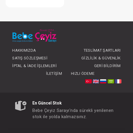
Kundak...Organik
FIYATLARI GÖRMEK IÇIN ÜYE
OLUNUZ
HAKKIMIZDA
TESLIMAT ŞARTLARI
SATIŞ SÖZLEŞMESI
GIZLILIK & GÜVENLIK
İPTAL & İADE İŞLEMLERI
GERI BILDIRIM
İLETIŞIM
HIZLI ÖDEME
En Güncel Stok
Bebe Çeyiz Sarayı'nda sürekli yenilenen
stok ile yolda kalmazsınız.