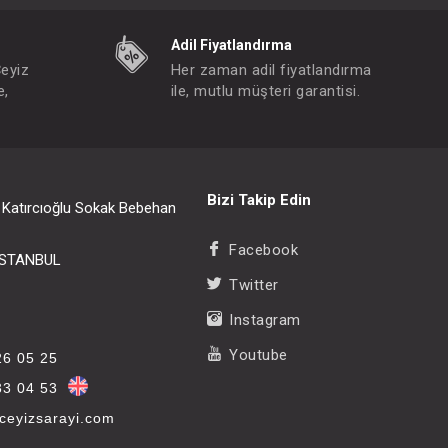
Adil Fiyatlandırma
Çeyiz
Her zaman adil fiyatlandırma
e,
ile, mutlu müşteri garantisi.
Bizi Takip Edin
i Katırcıoğlu Sokak Bebehan
Facebook
/İSTANBUL
Twitter
Instagram
Youtube
26 05 25
33 04 53
eyizsarayi.com