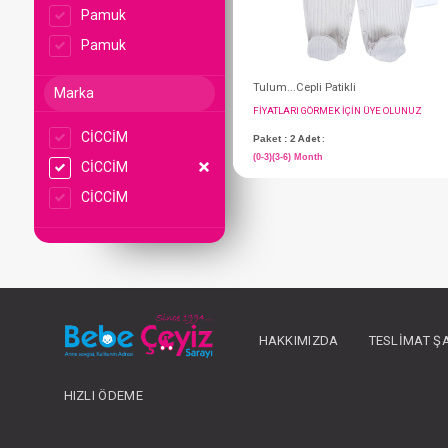
Pamuk
Pamuk
Marka
CİCCİM
CİCCİM
CİCCİM
Tulum...Cepli Patikli
FIYATLARI GÖRMEK IÇ
Paket : 2
Adet :
(0-3)(3-6) Month
HAKKIMIZDA
TESLIMAT Ş
HIZLI ÖDEME