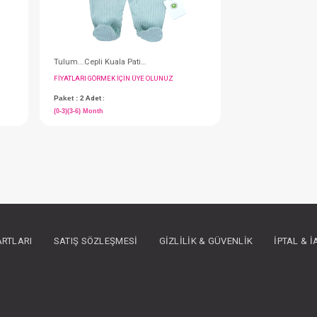
Tulum...Cepli Kuala Patikli
IN ÜYE OLUNUZ
FIYATLARI GÖRMEK IÇIN ÜYE OLUNUZ
Paket : 2
Adet :
(0-3)(3-6) Month
ARTLARI
SATIŞ SÖZLEŞMESI
GIZLILIK & GÜVENLIK
İPTAL & 