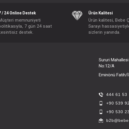
7 / 24 Online Destek
Ürün Kalitesi
Müşteri memnuniyeti
Ürün kalitesi, Bebe 
politikasıyla, 7 gün 24 saat
Sarayı hassasiyetiyl
kesintisiz destek.
sizlerin yanında.
Sururi Mahalles
No:12/A
Eminönü Fatih
444 61 53
+90 539 9
+90 530 2
b2b@bebec