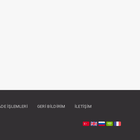
İADE İŞLEMLERI
GERI BILDIRIM
İLETIŞIM