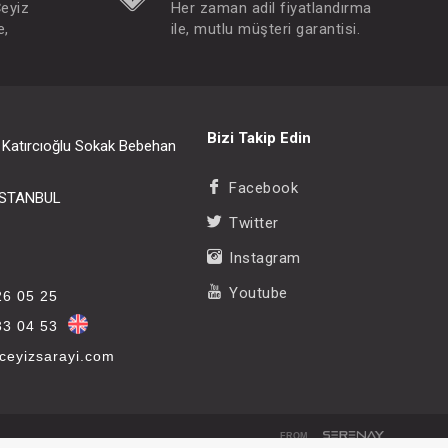
Çeyiz
Her zaman adil fiyatlandırma
e,
ile, mutlu müşteri garantisi.
Bizi Takip Edin
i Katırcıoğlu Sokak Bebehan
Facebook
/İSTANBUL
Twitter
Instagram
Youtube
26 05 25
33 04 53
eyizsarayi.com
FROM