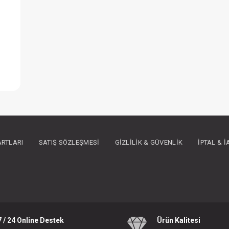
IN ÜYE OLUNUZ
ARTLARI
SATIŞ SÖZLEŞMESI
GIZLILIK & GÜVENLIK
İPTAL & 
7 / 24 Online Destek
Ürün Kalitesi