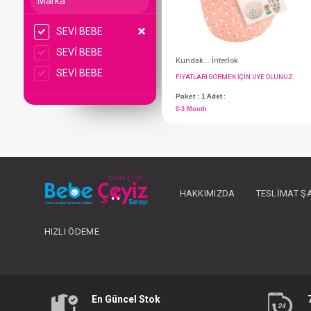
Marka
SEVİ BEBE
SEVİ BEBE
SEVİ BEBE
Kundak... İnterlok
FIYATLARI GÖRMEK IÇ
HAKKIMIZDA
TESLIMAT Ş
Paket : 1
Adet :
0-3 Month
HIZLI ÖDEME
En Güncel Stok