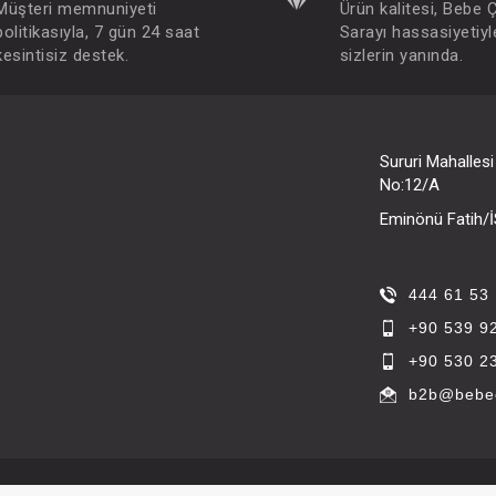
Müşteri memnuniyeti
Ürün kalitesi, Bebe 
politikasıyla, 7 gün 24 saat
Sarayı hassasiyetiyl
kesintisiz destek.
sizlerin yanında.
Sururi Mahalles
No:12/A
Eminönü Fatih
444 61 53
+90 539 9
+90 530 2
b2b@bebec