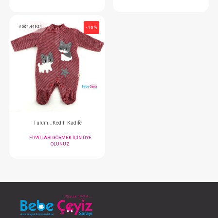
Tulum...Fiyonklu Kadife
Tulum...Kadife E
FIYATLARI GÖRMEK IÇIN ÜYE
FIYATLARI GÖRMEK
OLUNUZ
OLUNUZ
#004.44924
- 10 %
Tulum...Kedili Kadife