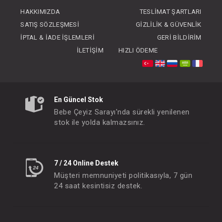
FIYATLARI GÖRMEK IÇIN ÜYE
HAKKIMIZDA
TESLIMAT ŞARTLARI
OLUNUZ
SATIŞ SÖZLEŞMESI
GIZLILIK & GÜVENLIK
İPTAL & İADE İŞLEMLERI
GERI BILDIRIM
İLETIŞIM
HIZLI ÖDEME
En Güncel Stok
Bebe Çeyiz Sarayı'nda sürekli yenilenen
stok ile yolda kalmazsınız.
7 / 24 Online Destek
Müşteri memnuniyeti politikasıyla, 7 gün
24 saat kesintisiz destek.