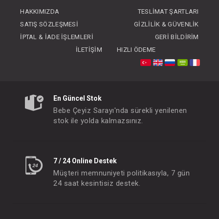
FIYATLARI GÖRMEK IÇIN ÜYE
HAKKIMIZDA
TESLIMAT ŞARTLARI
OLUNUZ
SATIŞ SÖZLEŞMESI
GIZLILIK & GÜVENLIK
İPTAL & İADE İŞLEMLERI
GERI BILDIRIM
İLETIŞIM
HIZLI ÖDEME
En Güncel Stok
Bebe Çeyiz Sarayı'nda sürekli yenilenen
stok ile yolda kalmazsınız.
7 / 24 Online Destek
Müşteri memnuniyeti politikasıyla, 7 gün
24 saat kesintisiz destek.