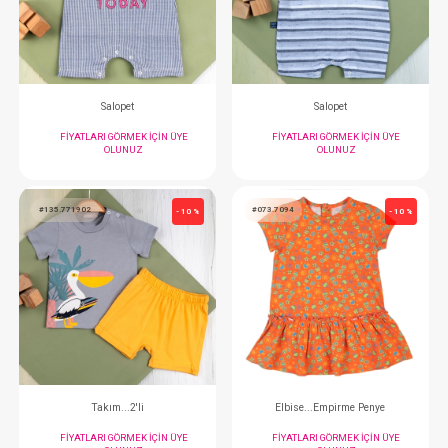
FIYATLARI GÖRMEK IÇIN ÜYE
FIYATLARI GÖRMEK
OLUNUZ
OLUNUZ
#135.785533
#135.785532
- 10 %
Salopet
Salopet
FIYATLARI GÖRMEK IÇIN ÜYE
FIYATLARI GÖRMEK
OLUNUZ
OLUNUZ