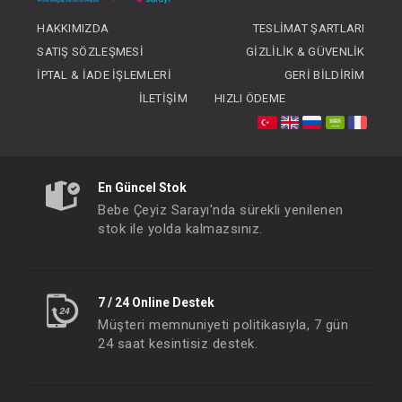
HAKKIMIZDA
TESLIMAT ŞARTLARI
SATIŞ SÖZLEŞMESI
GIZLILIK & GÜVENLIK
İPTAL & İADE İŞLEMLERI
GERI BILDIRIM
İLETIŞIM
HIZLI ÖDEME
En Güncel Stok
Elbise...Pineapple
Bebe Çeyiz Sarayı'nda sürekli yenilenen
FIYATLARI GÖRMEK IÇIN ÜYE
stok ile yolda kalmazsınız.
OLUNUZ
7 / 24 Online Destek
Müşteri memnuniyeti politikasıyla, 7 gün
24 saat kesintisiz destek.