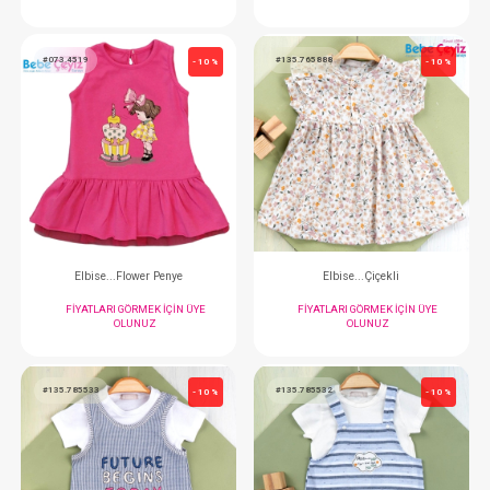
Elbise...
FIYATLARI GÖRMEK IÇIN ÜYE
FIYATLARI GÖRMEK
OLUNUZ
OLUNUZ
#073.4519
#135.765888
- 10 %
Elbise...Flower Penye
Elbise...Çiçek