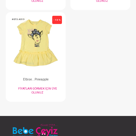
#135.771902
#073.7094
- 10 %
Takım...2'li
Elbise...Empirme
FIYATLARI GÖRMEK IÇIN ÜYE
FIYATLARI GÖRMEK
OLUNUZ
OLUNUZ
#073.4019
- 10 %