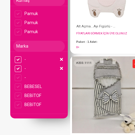
Kumaş
Pamuk
Pamuk
Pamuk
Marka
-
-
FIYATLARI GÖRMEK IÇ
-
Paket : 1
Adet :
BEBESEL
0+
BEBİTOF
BEBİTOF
#233.1111