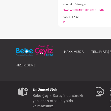
HAKKIMIZDA
TESLIMAT Ş
Kundak...Sümeyye
HIZLI ÖDEME
FIYATLARI GÖRMEK IÇ
Paket : 1
Adet :
0+
En Güncel Stok
Bebe Çeyiz Sarayı'nda sürekli
yenilenen stok ile yolda
kalmazsınız.