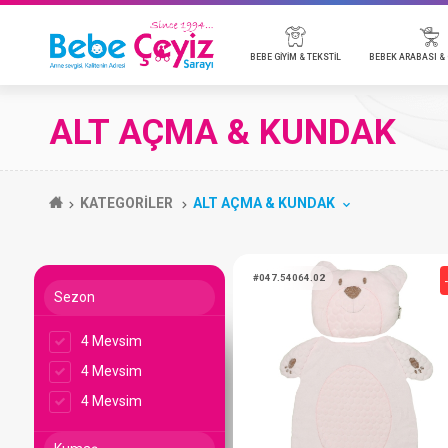
BEBE GİYİM & TEKSTİL
BEBE
ALT AÇMA & KUNDAK
BADİ
BEBEK ARABALARI & AKSESUARLARI
BEBEK KOZMETİK
EMZİK & AKSESUAR
BEBEK TELSİZ & KAMERA
MOBİLYA
P
O
B
B
B
BEBE TULUM
ANAKUCAĞI & PARK YATAK
T
KATEGORİLER
ALT AÇMA & KUNDAK
BEBE TAKIMLARI
P
BATTANİYE
Y
BEBE ÇEYİZ TÜMÜ
Sezon
4 Mevsim
#047.54064.02
4 Mevsim
4 Mevsim