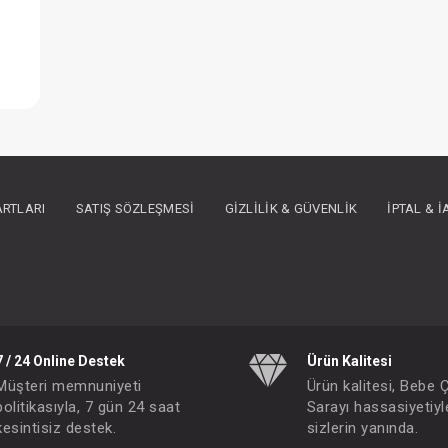
ARTLARI
SATIŞ SÖZLEŞMESI
GIZLILIK & GÜVENLIK
İPTAL & 
IN ÜYE OLUNUZ
7 / 24 Online Destek
Ürün Kalitesi
Müşteri memnuniyeti
Ürün kalitesi, Bebe 
politikasıyla, 7 gün 24 saat
Sarayı hassasiyetiyl
kesintisiz destek.
sizlerin yanında.