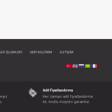
İADE İŞLEMLERI
GERI BILDIRIM
İLETIŞIM
Adil Fiyatlandırma
Çeyiz
Her zaman adil fiyatlandırma
e,
ile, mutlu müşteri garantisi.