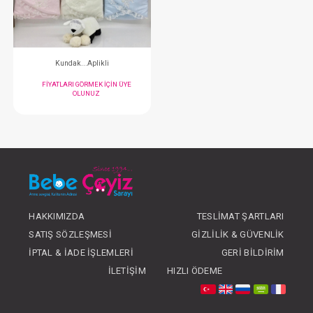
FIYATLARI GÖRMEK IÇIN ÜYE
FIYATLARI GÖRMEK
OLUNUZ
OLUNUZ
#233.1000
- 10 %
HAKKIMIZDA
TESLIMAT ŞARTLARI
SATIŞ SÖZLEŞMESI
GIZLILIK & GÜVENLIK
Kundak...Aplikli
İPTAL & İADE İŞLEMLERI
GERI BILDIRIM
FIYATLARI GÖRMEK IÇIN ÜYE
İLETIŞIM
HIZLI ÖDEME
OLUNUZ