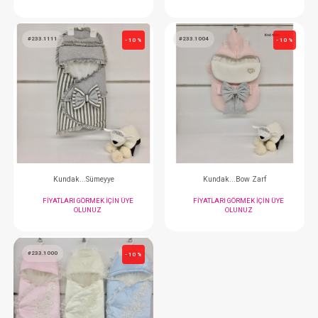
Kundak...Organik
Alt Açma...Ayı Figür
FIYATLARI GÖRMEK IÇIN ÜYE
FIYATLARI GÖRMEK
OLUNUZ
OLUNUZ
#233.1111
#233.1004
- 10 %
Kundak...Sümeyye
Kundak...Bow 