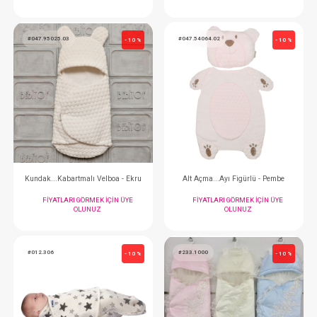
Kundak...Kabartmalı Velboa - Pembe
Kundak...Kabartmalı Ve
FIYATLARI GÖRMEK IÇIN ÜYE
FIYATLARI GÖRMEK
OLUNUZ
OLUNUZ
#047.95025.03
#047.54064.02
- 10 %
Kundak...Kabartmalı Velboa - Ekru
Alt Açma...Ayı Figür