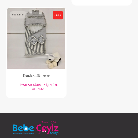
#233.1004
Kundak...Bow 
FIYATLARI GÖRMEK
OLUNUZ
#233.1111
- 10 %