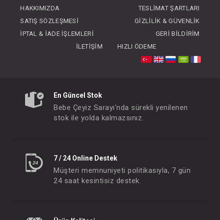
HAKKIMIZDA
TESLIMAT ŞARTLARI
SATIŞ SÖZLEŞMESI
GIZLILIK & GÜVENLIK
İPTAL & İADE İŞLEMLERI
GERI BILDIRIM
İLETIŞIM
HIZLI ÖDEME
En Güncel Stok
Kundak...Sümeyye
Bebe Çeyiz Sarayı'nda sürekli yenilenen
FIYATLARI GÖRMEK IÇIN ÜYE
stok ile yolda kalmazsınız.
OLUNUZ
7 / 24 Online Destek
Müşteri memnuniyeti politikasıyla, 7 gün
24 saat kesintisiz destek.