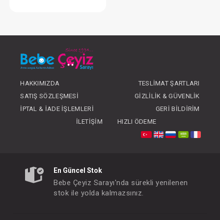
Kundak...Organik
FIYATLARI GÖRMEK IÇIN ÜYE
OLUNUZ
HAKKIMIZDA
TESLIMAT ŞARTLARI
SATIŞ SÖZLEŞMESI
GIZLILIK & GÜVENLIK
İPTAL & İADE İŞLEMLERI
GERI BILDIRIM
İLETIŞIM
HIZLI ÖDEME
En Güncel Stok
Bebe Çeyiz Sarayı'nda sürekli yenilenen
stok ile yolda kalmazsınız.