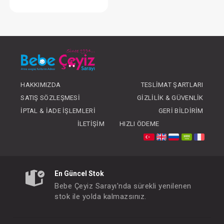
Kundak... İnterlok
FIYATLARI GÖRMEK IÇIN ÜYE
OLUNUZ
HAKKIMIZDA
TESLIMAT ŞARTLARI
SATIŞ SÖZLEŞMESI
GIZLILIK & GÜVENLIK
İPTAL & İADE İŞLEMLERI
GERI BILDIRIM
İLETIŞIM
HIZLI ÖDEME
En Güncel Stok
Bebe Çeyiz Sarayı'nda sürekli yenilenen
stok ile yolda kalmazsınız.