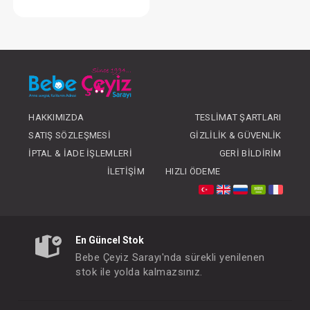
Kundak...Organik
FIYATLARI GÖRMEK IÇIN ÜYE
OLUNUZ
HAKKIMIZDA
TESLIMAT ŞARTLARI
SATIŞ SÖZLEŞMESI
GIZLILIK & GÜVENLIK
İPTAL & İADE İŞLEMLERI
GERI BILDIRIM
İLETIŞIM
HIZLI ÖDEME
En Güncel Stok
Bebe Çeyiz Sarayı'nda sürekli yenilenen
stok ile yolda kalmazsınız.