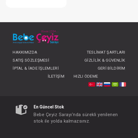
Kundak... İnterlok
FIYATLARI GÖRMEK IÇIN ÜYE
OLUNUZ
HAKKIMIZDA
TESLIMAT ŞARTLARI
SATIŞ SÖZLEŞMESI
GIZLILIK & GÜVENLIK
İPTAL & İADE İŞLEMLERI
GERI BILDIRIM
İLETIŞIM
HIZLI ÖDEME
En Güncel Stok
Bebe Çeyiz Sarayı'nda sürekli yenilenen
stok ile yolda kalmazsınız.