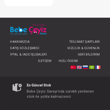
SEBİ Patikli Pantolon (016)
FIYATLARI GÖRMEK IÇIN ÜYE
OLUNUZ
HAKKIMIZDA
TESLIMAT ŞARTLARI
SATIŞ SÖZLEŞMESI
GIZLILIK & GÜVENLIK
İPTAL & İADE İŞLEMLERI
GERI BILDIRIM
İLETIŞIM
HIZLI ÖDEME
En Güncel Stok
Bebe Çeyiz Sarayı'nda sürekli yenilenen
stok ile yolda kalmazsınız.