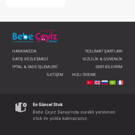
SEBİ Patikli Pantolon (016)
FIYATLARI GÖRMEK IÇIN ÜYE
OLUNUZ
HAKKIMIZDA
TESLIMAT ŞARTLARI
SATIŞ SÖZLEŞMESI
GIZLILIK & GÜVENLIK
İPTAL & İADE İŞLEMLERI
GERI BILDIRIM
İLETIŞIM
HIZLI ÖDEME
En Güncel Stok
Bebe Çeyiz Sarayı'nda sürekli yenilenen
stok ile yolda kalmazsınız.