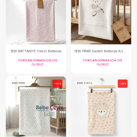
FIYATLARI GÖRMEK IÇIN ÜYE
FIYATLARI GÖRMEK
OLUNUZ
OLUNUZ
#001.9212
#204.2060.2
- 10 %
SEBİ PRİME Ponponlu Müslin Çift Kat Battaniye
Battaniye ... Penye Kel
FIYATLARI GÖRMEK IÇIN ÜYE
FIYATLARI GÖRMEK
OLUNUZ
OLUNUZ