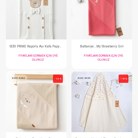
#001.10017.5
#001.10017.1
- 10 %
SEBİ PRİME Raporlu Ayı Kafa Papyon Düğme Battaniye ( Gri )
FIYATLARI GÖRMEK IÇIN ÜYE
FIYATLARI GÖRMEK
OLUNUZ
OLUNUZ
#001.10017.10
#201.5089
- 10 %