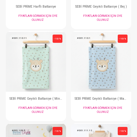
#204.20224.10
#001.9956
- 10 %
Battaniye...Love Family Penye
SEBİ PRİME Tavşanlı 
FIYATLARI GÖRMEK IÇIN ÜYE
FIYATLARI GÖRMEK
OLUNUZ
OLUNUZ
#001.9411
#001.4153.10
- 10 %