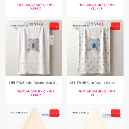
SEBİ PRİME Kalın Raporlu İşlemeli ( Ekru Mint )
FIYATLARI GÖRMEK IÇIN ÜYE
FIYATLARI GÖRMEK
OLUNUZ
OLUNUZ
#001.10009.40
#001.10009.39
- 10 %