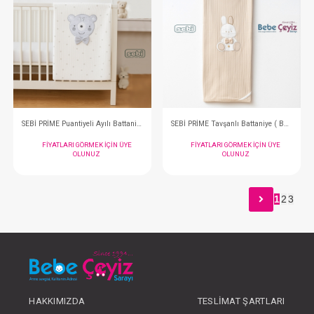
SEBİ BATTANİYE Yıldızlı Battaniye
FIYATLARI GÖRMEK IÇIN ÜYE
FIYATLARI GÖRMEK
OLUNUZ
OLUNUZ
1
2
3
#001.9955
#001.110.12
- 10 %
HAKKIMIZDA
TESLIMAT ŞARTLARI