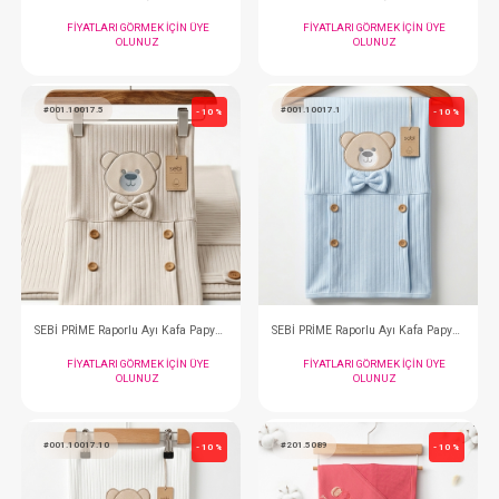
OLUNUZ
OLUNUZ
#047.95120.18
#047.95120.22
- 10 %
Battaniye...Etekli Tavşanlar Kapitone Yeşil
FIYATLARI GÖRMEK IÇIN ÜYE
FIYATLARI GÖRMEK
OLUNUZ
OLUNUZ