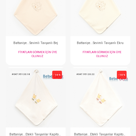
SEBİ PRİME Kalın Raporlu İşlemeli ( Ekru Gri )
FIYATLARI GÖRMEK IÇIN ÜYE
FIYATLARI GÖRMEK
OLUNUZ
OLUNUZ
#047.96000.20
#047.96000.03
- 10 %
Battaniye...Sevimli Tavşanlı Bej
Battaniye...Sevimli Ta
FIYATLARI GÖRMEK IÇIN ÜYE
FIYATLARI GÖRMEK