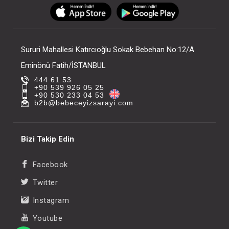
FIYATLARI GÖRMEK IÇIN ÜYE
FIYATLARI GÖRMEK
OLUNUZ
OLUNUZ
Sururi Mahallesi Katırcıoğlu Sokak Bebehan No:12/A
Eminönü Fatih/İSTANBUL
444 61 53
+90 539 926 05 25
+90 530 233 04 53
b2b@bebeceyizsarayi.com
Bizi Takip Edin
Facebook
Twitter
Instagram
Youtube