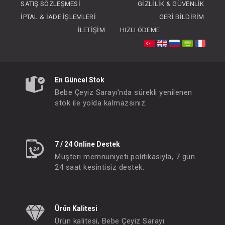
SATIŞ SÖZLEŞMESI
GIZLILIK & GÜVENLIK
İPTAL & İADE İŞLEMLERI
GERI BILDIRIM
İLETIŞIM
HIZLI ÖDEME
SEBİ PRİME Harfli Battaniye
SEBİ PRİME Geyikli Batt
En Güncel Stok
FIYATLARI GÖRMEK IÇIN ÜYE
FIYATLARI GÖRMEK
Bebe Çeyiz Sarayı'nda sürekli yenilenen
OLUNUZ
OLUNUZ
stok ile yolda kalmazsınız.
#001.110.11
#001.110.1
- 10 %
7 / 24 Online Destek
Müşteri memnuniyeti politikasıyla, 7 gün
24 saat kesintisiz destek.
Ürün Kalitesi
Ürün kalitesi, Bebe Çeyiz Sarayı