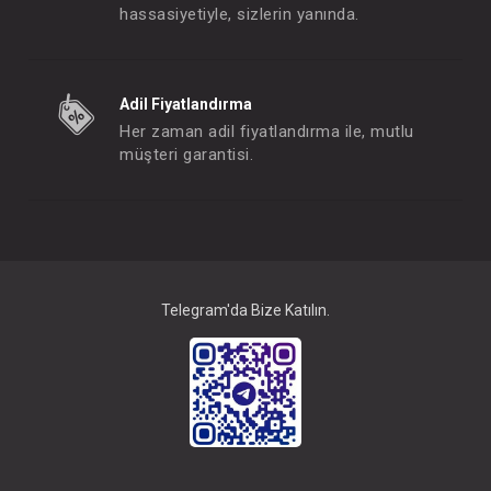
hassasiyetiyle, sizlerin yanında.
SEBİ PRİME Geyikli Battaniye ( Mint )
Adil Fiyatlandırma
FIYATLARI GÖRMEK IÇIN ÜYE
FIYATLARI GÖRMEK
Her zaman adil fiyatlandırma ile, mutlu
OLUNUZ
OLUNUZ
müşteri garantisi.
#001.109.5
#001.111.12
- 10 %
Telegram'da Bize Katılın.
SEBİ PRİME Puantiyeli Ayılı Battaniye ( Gri )