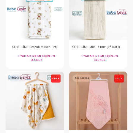
Battaniye...Bear Hugs Penye
FIYATLARI GÖRMEK IÇIN ÜYE
FIYATLARI GÖRMEK
OLUNUZ
OLUNUZ
#201.4946
#001.9216
- 10 %