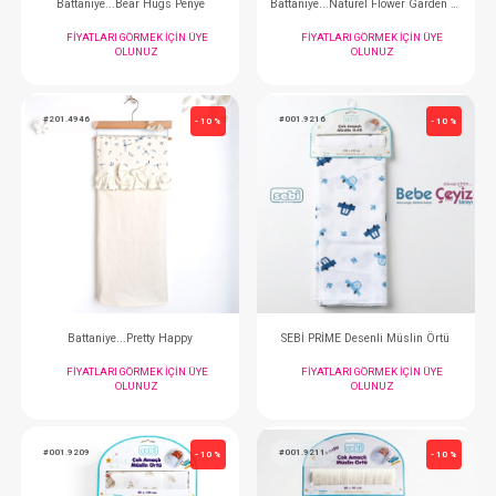
SEBİ PRİME Raporlu Ayı Kafa Papyon Düğme Battaniye ( Ekru )
Battaniye...My Straw
FIYATLARI GÖRMEK IÇIN ÜYE
FIYATLARI GÖRMEK
OLUNUZ
OLUNUZ
#201.5062
#201.4909
- 10 %