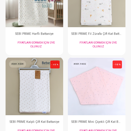
SEBİ PRİME Tavşanlı Battaniye ( Gri )
SEBİ BATTANİYE Yıldızl
FIYATLARI GÖRMEK IÇIN ÜYE
FIYATLARI GÖRMEK
OLUNUZ
OLUNUZ
#001.9955
#001.9406
- 10 %