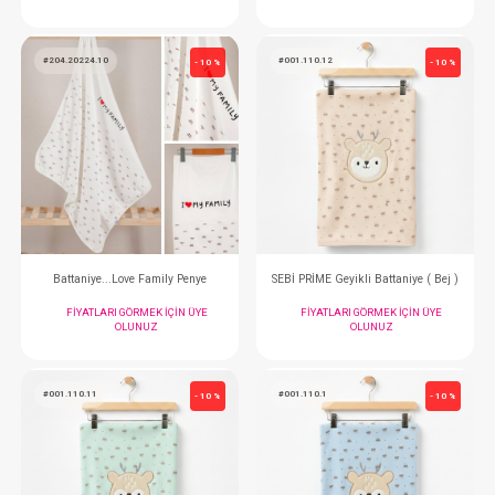
SEBİ PRİME Raporlu Ayı Kafa Papyon Düğme Battaniye ( Mavi )
FIYATLARI GÖRMEK IÇIN ÜYE
FIYATLARI GÖRMEK
OLUNUZ
OLUNUZ
#204.20224.10
#001.110.12
- 10 %
Battaniye...Love Family Penye
SEBİ PRİME Geyikli Batt