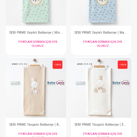
FIYATLARI GÖRMEK IÇIN ÜYE
FIYATLARI GÖRMEK
OLUNUZ
OLUNUZ
#001.110.11
#001.110.1
- 10 %
SEBİ PRİME Geyikli Battaniye ( Mint )
FIYATLARI GÖRMEK IÇIN ÜYE
FIYATLARI GÖRMEK
OLUNUZ
OLUNUZ