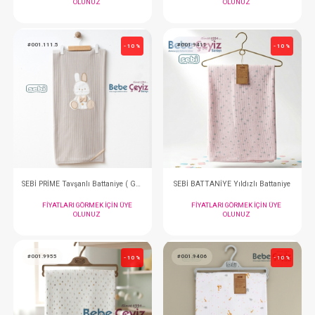
#001.111.12
#001.111.10
- 10 %
SEBİ PRİME Tavşanlı Battaniye ( Bej )
FIYATLARI GÖRMEK IÇIN ÜYE
FIYATLARI GÖRMEK
OLUNUZ
OLUNUZ
#001.111.5
#001.9411
- 10 %