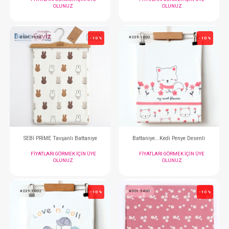
SEBİ PRİME Harfli Battaniye
FIYATLARI GÖRMEK IÇIN ÜYE
FIYATLARI GÖRMEK
OLUNUZ
OLUNUZ
#001.9405
#001.9402
- 10 %