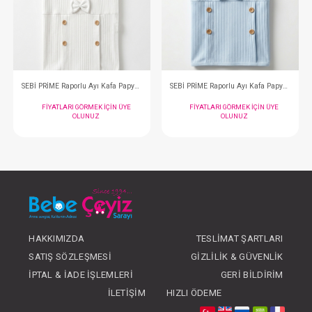
SEBİ PRİME Harfli Battaniye
SEBİ BATTANİYE Yıldızl
FIYATLARI GÖRMEK IÇIN ÜYE
FIYATLARI GÖRMEK
OLUNUZ
OLUNUZ
#001.9956
#204.20224.10
- 10 %
HAKKIMIZDA
TESLIMAT ŞARTLARI
SATIŞ SÖZLEŞMESI
GIZLILIK & GÜVENLIK
İPTAL & İADE İŞLEMLERI
GERI BILDIRIM
İLETIŞIM
HIZLI ÖDEME