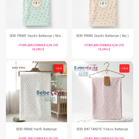
SEBİ PRİME Tavşanlı Battaniye ( Bej )
FIYATLARI GÖRMEK IÇIN ÜYE
FIYATLARI GÖRMEK
OLUNUZ
OLUNUZ
#001.110.11
#001.110.12
- 10 %