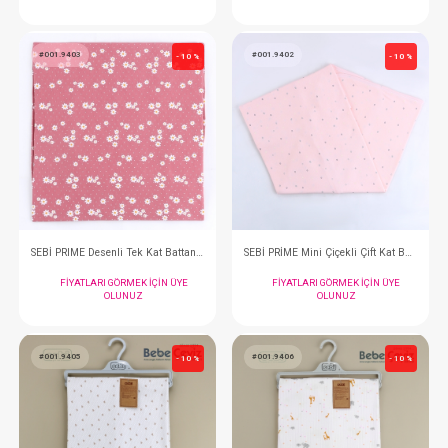
Battaniye...Kaplumbağa Penye Desenli
Battaniye...Kedi Pen
FIYATLARI GÖRMEK IÇIN ÜYE
FIYATLARI GÖRMEK
OLUNUZ
OLUNUZ
#001.9403
#001.9402
- 10 %
SEBİ PRIME Desenli Tek Kat Battaniye