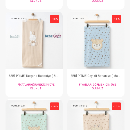
#001.111.5
#001.111.10
- 10 %
SEBİ PRİME Tavşanlı Battaniye ( Gri )
FIYATLARI GÖRMEK IÇIN ÜYE
FIYATLARI GÖRMEK
OLUNUZ
OLUNUZ
#001.111.12
#001.110.1
- 10 %