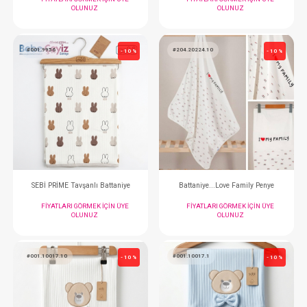
SEBİ PRİME Geyikli Battaniye ( Mint )
SEBİ PRİME Geyikli Batt
FIYATLARI GÖRMEK IÇIN ÜYE
FIYATLARI GÖRMEK
OLUNUZ
OLUNUZ
#001.9955
#001.9411
- 10 %