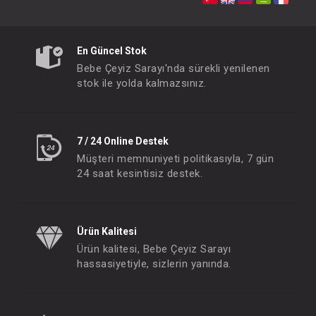
SEBİ PRİME Tavşanlı Battaniye
Battaniye...Love Fam
FIYATLARI GÖRMEK IÇIN ÜYE
FIYATLARI GÖRMEK
OLUNUZ
OLUNUZ
En Güncel Stok
Bebe Çeyiz Sarayı'nda sürekli yenilenen
stok ile yolda kalmazsınız.
#001.10017.10
#001.10017.1
- 10 %
7 / 24 Online Destek
Müşteri memnuniyeti politikasıyla, 7 gün
24 saat kesintisiz destek.
Ürün Kalitesi
Ürün kalitesi, Bebe Çeyiz Sarayı
hassasiyetiyle, sizlerin yanında.
SEBİ PRİME Raporlu Ayı Kafa Papyon Düğme Battaniye ( Ekru )
FIYATLARI GÖRMEK IÇIN ÜYE
FIYATLARI GÖRMEK
OLUNUZ
OLUNUZ