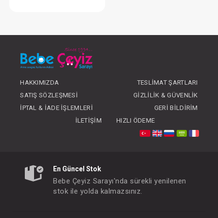
Battaniye...Süs Dikişli Ayıcık - Gri
FIYATLARI GÖRMEK IÇIN ÜYE
OLUNUZ
HAKKIMIZDA
TESLIMAT ŞARTLARI
SATIŞ SÖZLEŞMESI
GIZLILIK & GÜVENLIK
İPTAL & İADE İŞLEMLERI
GERI BILDIRIM
İLETIŞIM
HIZLI ÖDEME
En Güncel Stok
Bebe Çeyiz Sarayı'nda sürekli yenilenen
stok ile yolda kalmazsınız.