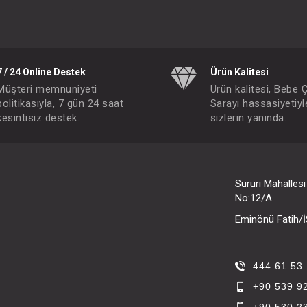
7 / 24 Online Destek
Ürün Kalitesi
Müşteri memnuniyeti
Ürün kalitesi, Bebe 
politikasıyla, 7 gün 24 saat
Sarayı hassasiyetiyl
kesintisiz destek.
sizlerin yanında.
Sururi Mahalles
No:12/A
Eminönü Fatih
444 61 53
+90 539 9