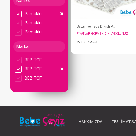
Kumaş
Pamuklu
Pamuklu
Pamuklu
Marka
BEBİTOF
BEBİTOF
FIYATLARI GÖRMEK IÇ
BEBİTOF
Paket : 1
Adet :
HAKKIMIZDA
TESLIMAT Ş