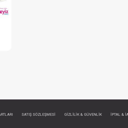
Battaniye...Süs Dikişli Ayıcık - Gri
IN ÜYE OLUNUZ
ARTLARI
SATIŞ SÖZLEŞMESI
GIZLILIK & GÜVENLIK
İPTAL & 