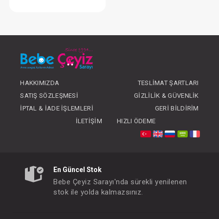
Battaniye...Süs Dikişli Ayıcık - Gri
FIYATLARI GÖRMEK IÇIN ÜYE
OLUNUZ
HAKKIMIZDA
TESLIMAT ŞARTLARI
SATIŞ SÖZLEŞMESI
GIZLILIK & GÜVENLIK
İPTAL & İADE İŞLEMLERI
GERI BILDIRIM
İLETIŞIM
HIZLI ÖDEME
En Güncel Stok
Bebe Çeyiz Sarayı'nda sürekli yenilenen
stok ile yolda kalmazsınız.