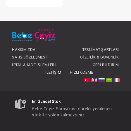
Battaniye...Süs Dikişli Ayıcık - Pembe
FIYATLARI GÖRMEK IÇIN ÜYE
OLUNUZ
HAKKIMIZDA
TESLIMAT ŞARTLARI
SATIŞ SÖZLEŞMESI
GIZLILIK & GÜVENLIK
İPTAL & İADE İŞLEMLERI
GERI BILDIRIM
İLETIŞIM
HIZLI ÖDEME
En Güncel Stok
Bebe Çeyiz Sarayı'nda sürekli yenilenen
stok ile yolda kalmazsınız.