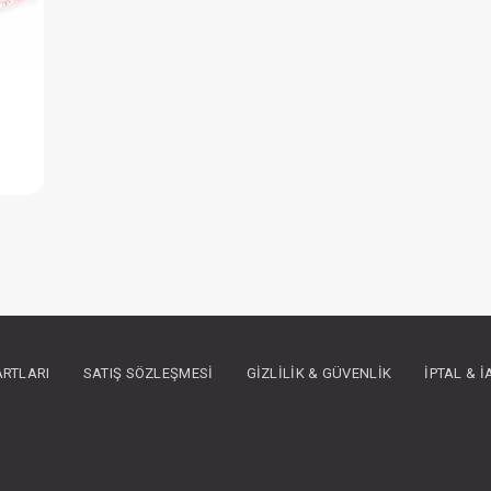
Battaniye...Süs Dikişli Ayıcık - Pembe
IN ÜYE OLUNUZ
ARTLARI
SATIŞ SÖZLEŞMESI
GIZLILIK & GÜVENLIK
İPTAL & 