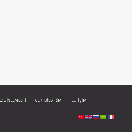
İADE İŞLEMLERI
GERI BILDIRIM
İLETIŞIM