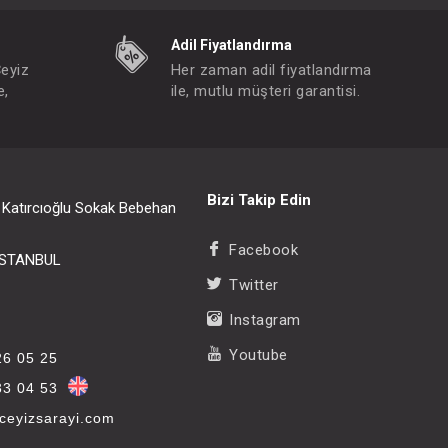
Adil Fiyatlandırma
Çeyiz
Her zaman adil fiyatlandırma
e,
ile, mutlu müşteri garantisi.
Bizi Takip Edin
i Katırcıoğlu Sokak Bebehan
Facebook
/İSTANBUL
Twitter
Instagram
Youtube
26 05 25
33 04 53
eyizsarayi.com