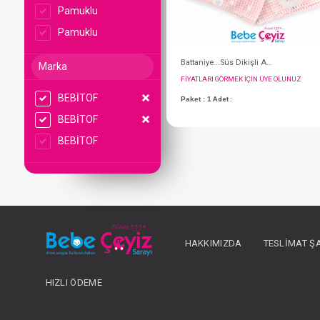
Pamuklu
Pamuklu
Marka
BEBİTOF
BEBİTOF
BEBİTOF
FIYATLARI GÖRMEK IÇ
Paket : 1
Adet :
HAKKIMIZDA
TESLIMAT Ş
HIZLI ÖDEME