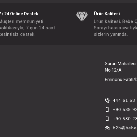
7 / 24 Online Destek
Ürün Kalitesi
Müşteri memnuniyeti
Ürün kalitesi, Bebe 
politikasıyla, 7 gün 24 saat
Sarayı hassasiyetiyl
kesintisiz destek.
sizlerin yanında.
Sururi Mahalles
No:12/A
Eminönü Fatih
444 61 53
+90 539 9
+90 530 2
b2b@bebec