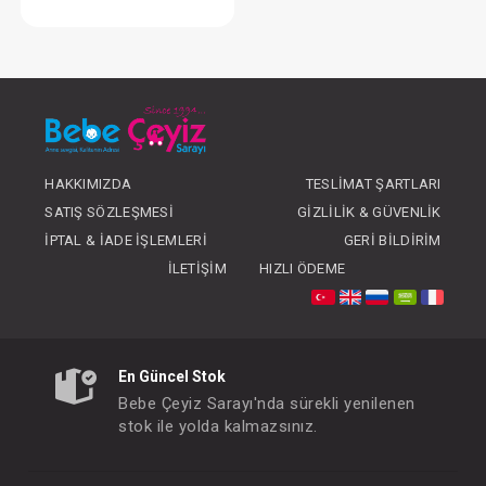
Battaniye...Süs Dikişli Ayıcık - Gri
FIYATLARI GÖRMEK IÇIN ÜYE
OLUNUZ
HAKKIMIZDA
TESLIMAT ŞARTLARI
SATIŞ SÖZLEŞMESI
GIZLILIK & GÜVENLIK
İPTAL & İADE İŞLEMLERI
GERI BILDIRIM
İLETIŞIM
HIZLI ÖDEME
En Güncel Stok
Bebe Çeyiz Sarayı'nda sürekli yenilenen
stok ile yolda kalmazsınız.