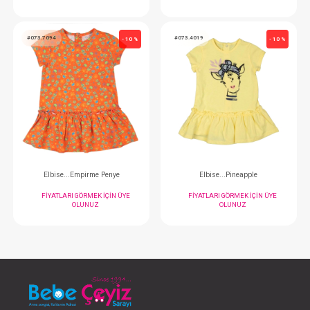
Elbise...Flower Penye
Elbise...Summer 
FIYATLARI GÖRMEK IÇIN ÜYE
FIYATLARI GÖRMEK
OLUNUZ
OLUNUZ
#073.7094
#073.4019
- 10 %
Elbise...Empirme Penye
Elbise...Pineap