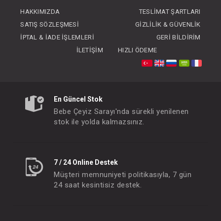
FIYATLARI GÖRMEK IÇIN ÜYE
FIYATLARI GÖRMEK
HAKKIMIZDA
TESLIMAT ŞARTLARI
OLUNUZ
OLUNUZ
SATIŞ SÖZLEŞMESI
GIZLILIK & GÜVENLIK
İPTAL & İADE İŞLEMLERI
GERI BILDIRIM
İLETIŞIM
HIZLI ÖDEME
En Güncel Stok
Bebe Çeyiz Sarayı'nda sürekli yenilenen
stok ile yolda kalmazsınız.
7 / 24 Online Destek
Müşteri memnuniyeti politikasıyla, 7 gün
24 saat kesintisiz destek.