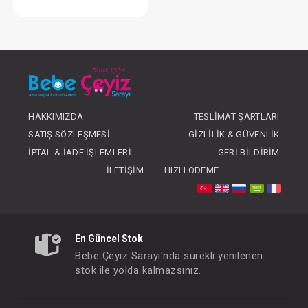
Elbise...Boncuklu Naturel Kız
FIYATLARI GÖRMEK IÇIN ÜYE
OLUNUZ
HAKKIMIZDA
TESLIMAT ŞARTLARI
SATIŞ SÖZLEŞMESI
GIZLILIK & GÜVENLIK
İPTAL & İADE İŞLEMLERI
GERI BILDIRIM
İLETIŞIM
HIZLI ÖDEME
En Güncel Stok
Bebe Çeyiz Sarayı'nda sürekli yenilenen
stok ile yolda kalmazsınız.