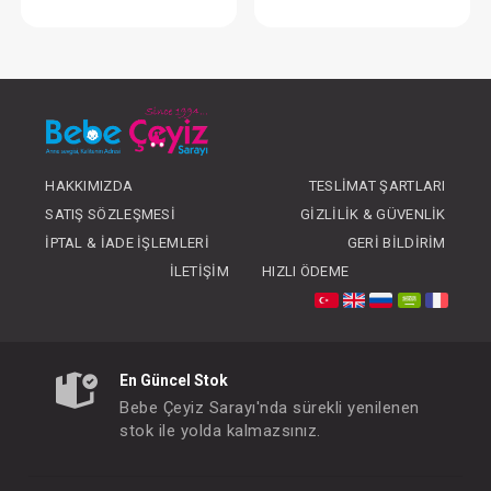
Elbise..Kız
Elbise...Çiçek
FIYATLARI GÖRMEK IÇIN ÜYE
FIYATLARI GÖRMEK
OLUNUZ
OLUNUZ
HAKKIMIZDA
TESLIMAT ŞARTLARI
SATIŞ SÖZLEŞMESI
GIZLILIK & GÜVENLIK
İPTAL & İADE İŞLEMLERI
GERI BILDIRIM
İLETIŞIM
HIZLI ÖDEME
En Güncel Stok
Bebe Çeyiz Sarayı'nda sürekli yenilenen
stok ile yolda kalmazsınız.