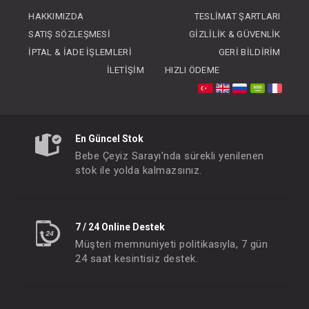
FIYATLARI GÖRMEK IÇIN ÜYE
HAKKIMIZDA
TESLIMAT ŞARTLARI
OLUNUZ
SATIŞ SÖZLEŞMESI
GIZLILIK & GÜVENLIK
İPTAL & İADE İŞLEMLERI
GERI BILDIRIM
İLETIŞIM
HIZLI ÖDEME
En Güncel Stok
Bebe Çeyiz Sarayı'nda sürekli yenilenen
stok ile yolda kalmazsınız.
7 / 24 Online Destek
Müşteri memnuniyeti politikasıyla, 7 gün
24 saat kesintisiz destek.