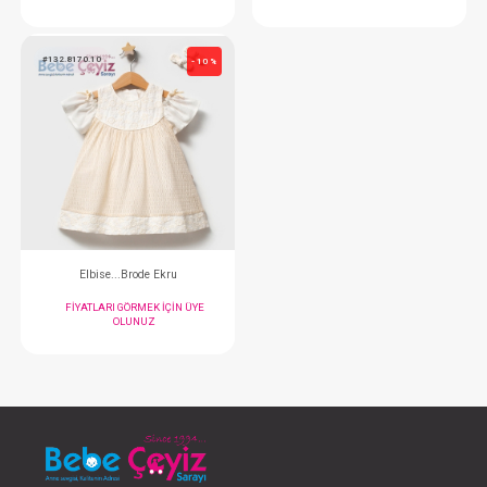
Elbise...Nostalgia
Elbise...Crispy Flo
FIYATLARI GÖRMEK IÇIN ÜYE
FIYATLARI GÖRMEK
OLUNUZ
OLUNUZ
#132.8170.10
- 10 %
Elbise...Brode Ekru