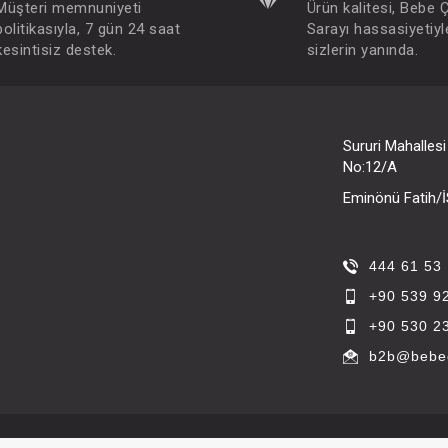
Müşteri memnuniyeti
Ürün kalitesi, Bebe 
politikasıyla, 7 gün 24 saat
Sarayı hassasiyetiyl
kesintisiz destek.
sizlerin yanında.
Sururi Mahalles
No:12/A
Eminönü Fatih
444 61 53
+90 539 9
+90 530 2
b2b@bebec