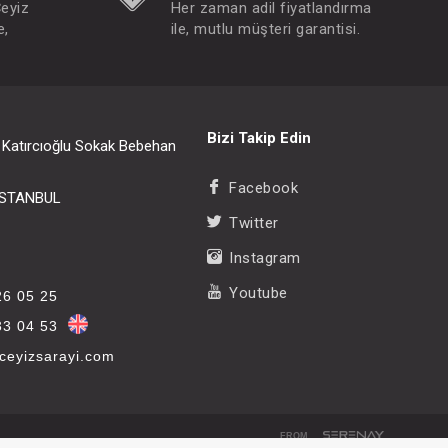
Çeyiz
Her zaman adil fiyatlandırma
e,
ile, mutlu müşteri garantisi.
Bizi Takip Edin
i Katırcıoğlu Sokak Bebehan
Facebook
/İSTANBUL
Twitter
Instagram
Youtube
26 05 25
33 04 53
eyizsarayi.com
FROM