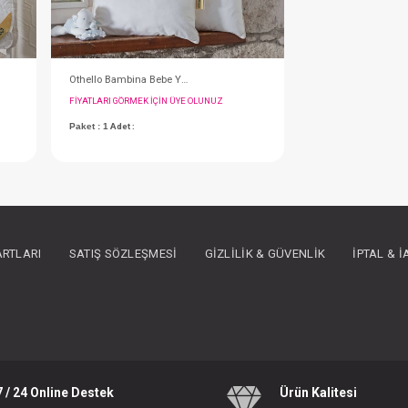
Othello Bambina Bebe Yorgan 95x145
Othello Bambina Bebe Yastık 35x45
IN ÜYE OLUNUZ
FIYATLARI GÖRMEK IÇIN ÜYE OLUNUZ
ARTLARI
SATIŞ SÖZLEŞMESI
GIZLILIK & GÜVENLIK
İPTAL & 
Paket : 1
Adet :
7 / 24 Online Destek
Ürün Kalitesi