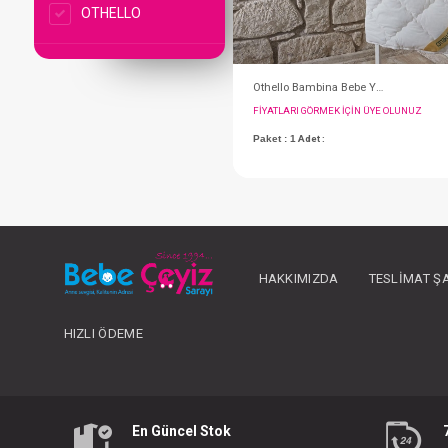
OTHELLO
FIYATLARI GÖRMEK IÇ
HAKKIMIZDA
TESLIMAT Ş
Paket : 1
Adet :
HIZLI ÖDEME
En Güncel Stok