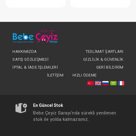
Araba... Yatarlı Baston Siyah
FIYATLARI GÖRMEK IÇIN ÜYE
FIYATLARI GÖRMEK
OLUNUZ
OLUNUZ
HAKKIMIZDA
TESLIMAT ŞARTLARI
SATIŞ SÖZLEŞMESI
GIZLILIK & GÜVENLIK
İPTAL & İADE İŞLEMLERI
GERI BILDIRIM
İLETIŞIM
HIZLI ÖDEME
En Güncel Stok
Bebe Çeyiz Sarayı'nda sürekli yenilenen
stok ile yolda kalmazsınız.