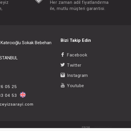
Çeyiz
Her zaman adil fiyatlandırma
e,
ile, mutlu müşteri garantisi.
Bizi Takip Edin
i Katırcıoğlu Sokak Bebehan
Facebook
/İSTANBUL
Twitter
Instagram
Youtube
26 05 25
33 04 53
eyizsarayi.com
FROM