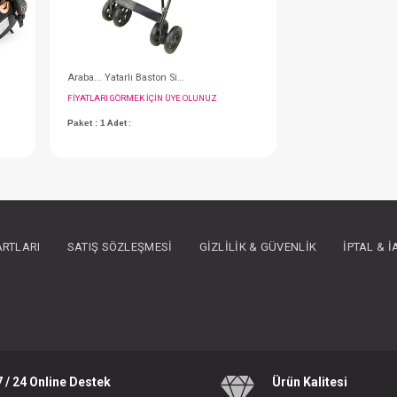
Safe Line Araba... Golf Travel Puset ( Gold - Kahve )
Araba... Yatarlı Baston Siyah
IN ÜYE OLUNUZ
FIYATLARI GÖRMEK IÇIN ÜYE OLUNUZ
ARTLARI
SATIŞ SÖZLEŞMESI
GIZLILIK & GÜVENLIK
İPTAL & 
Paket : 1
Adet :
7 / 24 Online Destek
Ürün Kalitesi