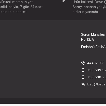
Müşteri memnuniyeti
Ürün kalitesi, Bebe 
politikasıyla, 7 gün 24 saat
Sarayı hassasiyetiyl
kesintisiz destek.
sizlerin yanında.
Sururi Mahalles
No:12/A
Eminönü Fatih
444 61 53
+90 539 9
+90 530 2
b2b@bebec