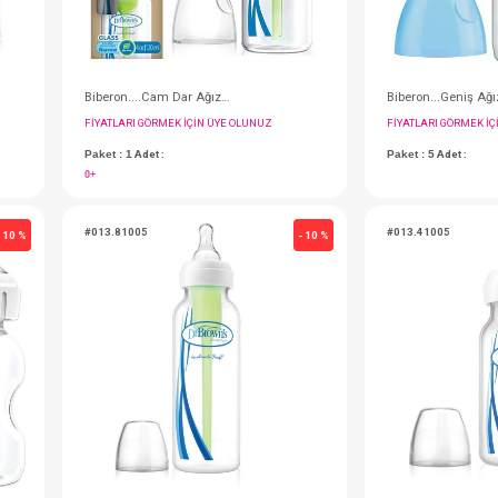
Dr Brown's Biberon....Cam Dar Ağız 250 ML
Biberon....Cam Dar Ağız 120 ML
IN ÜYE OLUNUZ
FIYATLARI GÖRMEK IÇIN ÜYE OLUNUZ
Paket : 1
Adet :
0+
#013.81005
- 10 %