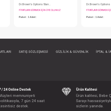
ARTLARI
SATIŞ SÖZLEŞMESI
GIZLILIK & GÜVENLIK
İPTAL & 
Biberon....Geniş Ağız PP 150 ML
Dr.Brown's Options Standart Biberon 250 ml
IN ÜYE OLUNUZ
FIYATLARI GÖRMEK IÇIN ÜYE OLUNUZ
Paket : 1
Adet :
7 / 24 Online Destek
Ürün Kalitesi
Müşteri memnuniyeti
Ürün kalitesi, Bebe 
politikasıyla, 7 gün 24 saat
Sarayı hassasiyetiyl
kesintisiz destek.
sizlerin yanında.