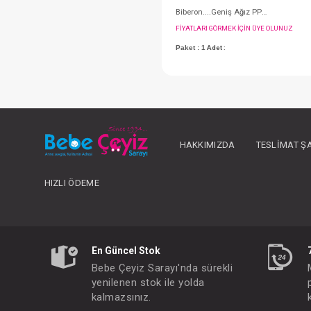
HAKKIMIZDA
TESLIMAT Ş
HIZLI ÖDEME
FIYATLARI GÖRMEK IÇ
Paket : 1
Adet :
En Güncel Stok
Bebe Çeyiz Sarayı'nda sürekli
yenilenen stok ile yolda
kalmazsınız.