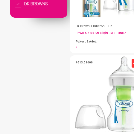
DR.BROWNS
FIYATLARI GÖRMEK IÇ
Paket : 1
Adet :
0+
#013.51600