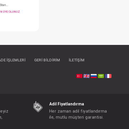
İADE İŞLEMLERI
GERI BILDIRIM
İLETIŞIM
Dr.Brown's Options Standart Biberon 120 ml
FIYATLARI GÖRMEK IÇIN ÜYE OLUNUZ
Paket : 1
Adet :
Adil Fiyatlandırma
Çeyiz
Her zaman adil fiyatlandırma
e,
ile, mutlu müşteri garantisi.