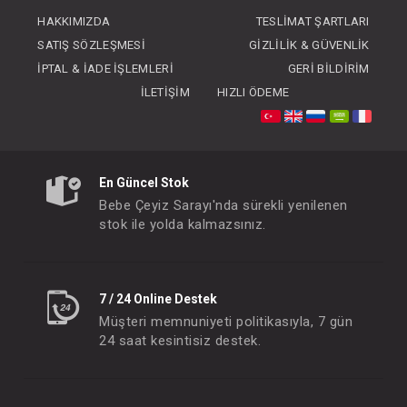
FIYATLARI GÖRMEK IÇIN ÜYE
HAKKIMIZDA
TESLIMAT ŞARTLARI
OLUNUZ
SATIŞ SÖZLEŞMESI
GIZLILIK & GÜVENLIK
İPTAL & İADE İŞLEMLERI
GERI BILDIRIM
İLETIŞIM
HIZLI ÖDEME
En Güncel Stok
Bebe Çeyiz Sarayı'nda sürekli yenilenen
stok ile yolda kalmazsınız.
7 / 24 Online Destek
Müşteri memnuniyeti politikasıyla, 7 gün
24 saat kesintisiz destek.