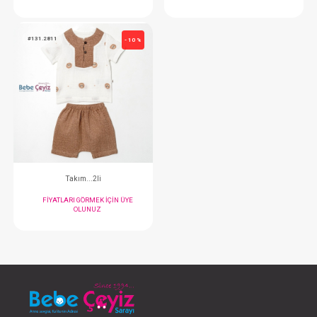
Takım...2li
Takım...2li
FIYATLARI GÖRMEK IÇIN ÜYE
FIYATLARI GÖRMEK
OLUNUZ
OLUNUZ
#131.2811
- 10 %
Takım...2li