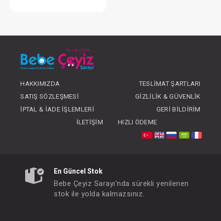
Takım...Freedom Elbise Bolero
FIYATLARI GÖRMEK IÇIN ÜYE
OLUNUZ
HAKKIMIZDA
TESLIMAT ŞARTLARI
SATIŞ SÖZLEŞMESI
GIZLILIK & GÜVENLIK
İPTAL & İADE İŞLEMLERI
GERI BILDIRIM
İLETIŞIM
HIZLI ÖDEME
En Güncel Stok
Bebe Çeyiz Sarayı'nda sürekli yenilenen
stok ile yolda kalmazsınız.