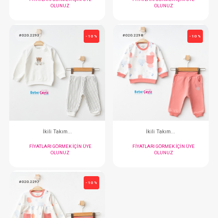
Takım...3'Lü
Takım...Çizgili
FIYATLARI GÖRMEK IÇIN ÜYE
FIYATLARI GÖRMEK
OLUNUZ
OLUNUZ
#132.5214
#020.2294
- 10 %