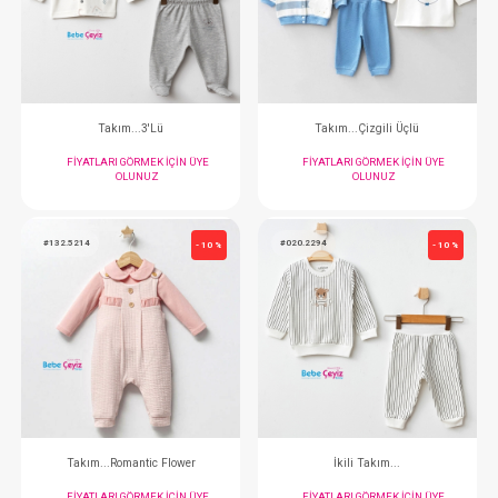
İkili Takım...
İkili Takım..
FIYATLARI GÖRMEK IÇIN ÜYE
FIYATLARI GÖRMEK
OLUNUZ
OLUNUZ
#020.3260
#024.4411
- 10 %