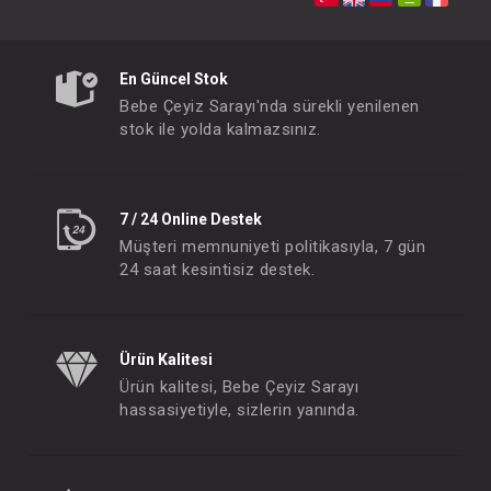
İkili Takım...
İkili Takım..
FIYATLARI GÖRMEK IÇIN ÜYE
FIYATLARI GÖRMEK
OLUNUZ
OLUNUZ
En Güncel Stok
Bebe Çeyiz Sarayı'nda sürekli yenilenen
stok ile yolda kalmazsınız.
#020.2297
- 10 %
7 / 24 Online Destek
Müşteri memnuniyeti politikasıyla, 7 gün
24 saat kesintisiz destek.
Ürün Kalitesi
Ürün kalitesi, Bebe Çeyiz Sarayı
hassasiyetiyle, sizlerin yanında.
İkili Takım...
FIYATLARI GÖRMEK IÇIN ÜYE
OLUNUZ