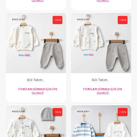
#020.2254
#020.3259
- 10 %
İkili Takım...
Takım...3'L
FIYATLARI GÖRMEK IÇIN ÜYE
FIYATLARI GÖRMEK
OLUNUZ
OLUNUZ
#020.2282
#020.2281
- 10 %