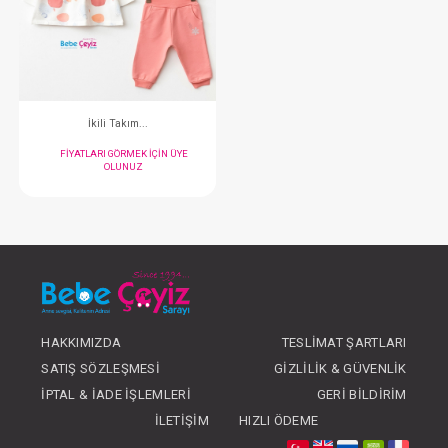
Takım...Romantic Flower
İkili Takım..
FIYATLARI GÖRMEK IÇIN ÜYE
FIYATLARI GÖRMEK
OLUNUZ
OLUNUZ
#020.2293
#020.2298
- 10 %
HAKKIMIZDA
TESLIMAT ŞARTLARI
SATIŞ SÖZLEŞMESI
GIZLILIK & GÜVENLIK
İPTAL & İADE İŞLEMLERI
GERI BILDIRIM
İLETIŞIM
HIZLI ÖDEME