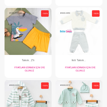
Takım...2 li Monster Party
FIYATLARI GÖRMEK IÇIN ÜYE
FIYATLARI GÖRMEK
OLUNUZ
OLUNUZ
#135.771902
#020.2253
- 10 %
Takım...2'li
İkili Takım..