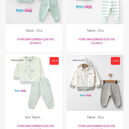
FIYATLARI GÖRMEK IÇIN ÜYE
FIYATLARI GÖRMEK
OLUNUZ
OLUNUZ
#020.3220
#020.3219
- 10 %
Takım...3'Lü
Takım...3'L
FIYATLARI GÖRMEK IÇIN ÜYE
FIYATLARI GÖRMEK
OLUNUZ
OLUNUZ